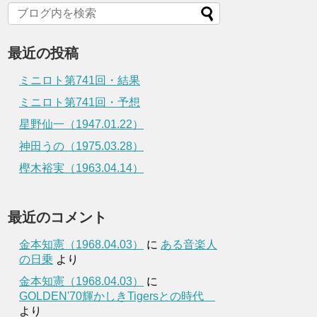
最近の投稿
ミニロト第741回・結果
ミニロト第741回・予想
星野仙一（1947.01.22）
神田うの（1975.03.28）
樫木裕実（1963.04.14）
最近のコメント
金本知憲（1968.04.03）
に
ある音楽人
の日乗
より
金本知憲（1968.04.03）
に
GOLDEN'70輝かしきTigersとの時代
より