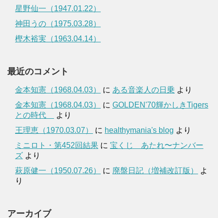
星野仙一（1947.01.22）
神田うの（1975.03.28）
樫木裕実（1963.04.14）
最近のコメント
金本知憲（1968.04.03）
に
ある音楽人の日乗
より
金本知憲（1968.04.03）
に
GOLDEN'70輝かしきTigers
との時代
より
王理恵（1970.03.07）
に
healthymania's blog
より
ミニロト・第452回結果
に
宝くじ あたれ〜ナンバー
ズ
より
萩原健一（1950.07.26）
に
廃盤日記（増補改訂版）
よ
り
アーカイブ