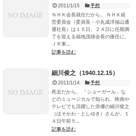
2011/1/15
予想
ＮＨＫ会長就任だから。 ＮＨＫ経
営委員会（委員長・小丸成洋福山通
運社長）は１５日、２４日に任期満
了を迎える福地茂雄会長の後任に、
ＪＲ東...
記事を読む
細川俊之（1940.12.15）
2011/1/14
予想
死去だから。 「ショーガール」な
どのミュージカルで知られ、映画や
テレビでも活躍した俳優の細川俊之
（ほそかわ・としゆき）さんが、１
４日午前５...
記事を読む