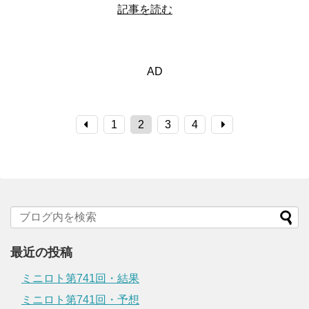
記事を読む
AD
1
2
3
4
最近の投稿
ミニロト第741回・結果
ミニロト第741回・予想