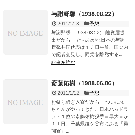
与謝野馨（1938.08.22）
2011/1/13
予想
与謝野馨（1938.08.22） 離党届提
出だから。 たちあがれ日本の与謝
野馨共同代表は１３日午前、国会内
で記者会見し、同党を離党する...
記事を読む
斎藤佑樹（1988.06.06）
2011/1/12
予想
お祭り騒ぎ入寮だから。 ついに佑
ちゃんがやってきた。日本ハムドラ
フト１位の斎藤佑樹投手＝早大＝が
１１日、千葉県鎌ケ谷市にある「勇
翔寮」...