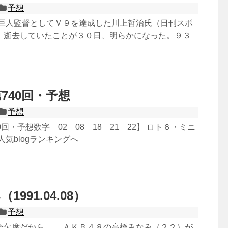
予想
巨人監督としてＶ９を達成した川上哲治氏（日刊スポ
、逝去していたことが３０日、明らかになった。９３
740回・予想
予想
回・予想数字 02 08 18 21 22】 ロト６・ミニ
人気blogランキングへ
991.04.08）
予想
会欠席だから。 ＡＫＢ４８の高橋みなみ（２２）が