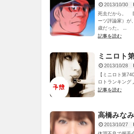
2013/10/30
死去だから。 
ーツ評論家）が
歳だった。 ...
記事を読む
ミニロト第
2013/10/28
【ミニロト第740
ロトランキング 
記事を読む
高橋みなみ（1
2013/10/27
体調不良で握手