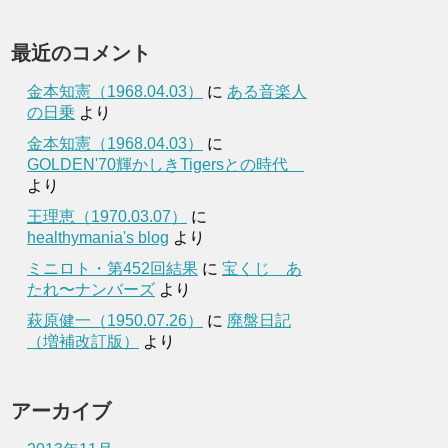
最近のコメント
金本知憲（1968.04.03）
に
ある音楽人
の日乗
より
金本知憲（1968.04.03）
に
GOLDEN'70輝かしきTigersとの時代
より
王理恵（1970.03.07）
に
healthymania's blog
より
ミニロト・第452回結果
に
宝くじ あ
たれ〜ナンバーズ
より
萩原健一（1950.07.26）
に
廃盤日記
（増補改訂版）
より
アーカイブ