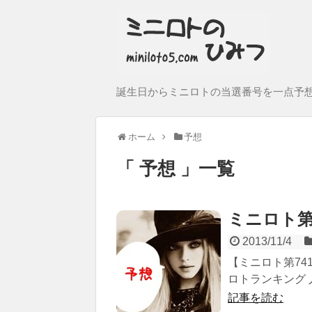
誕生日からミニロトの当選番号を一点予
ホーム
予想
予想
一覧
ミニロト第
2013/11/4
【ミニロト第741
ロトランキング 
記事を読む