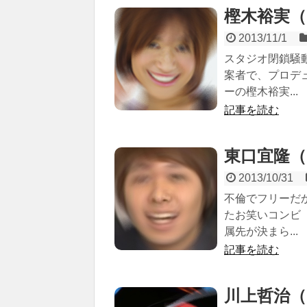
樫木裕実（19
2013/11/1
スタジオ閉鎖騒
案者で、プロデ
ーの樫木裕実...
記事を読む
東口宜隆（19
2013/10/31
不倫でフリーだ
たお笑いコンビ
属先が決まら...
記事を読む
川上哲治（19