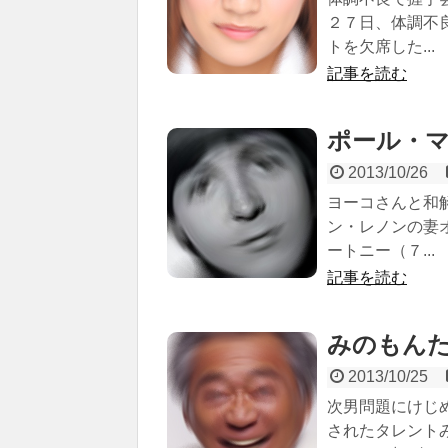
２７日、体調不
トを欠席した...
記事を読む
ポール・マッ
2013/10/26
ヨーコさんと和
ン・レノンの妻
ートニー（７...
記事を読む
みのもんた（1
2013/10/25
次男問題にけじ
されたタレント