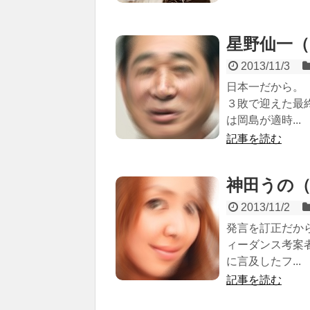
星野仙一（19
2013/11/3
日本一だから。
３敗で迎えた最
は岡島が適時...
記事を読む
神田うの（19
2013/11/2
発言を訂正だか
ィーダンス考案
に言及したフ...
記事を読む