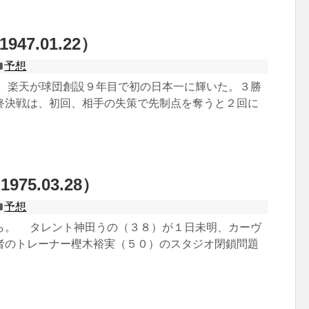
47.01.22）
予想
 楽天が球団創設９年目で初の日本一に輝いた。３勝
終決戦は、初回、相手の失策で先制点を奪うと２回に
75.03.28）
予想
ら。 タレント神田うの（３８）が１日未明、カーヴ
者のトレーナー樫木裕実（５０）のスタジオ閉鎖問題