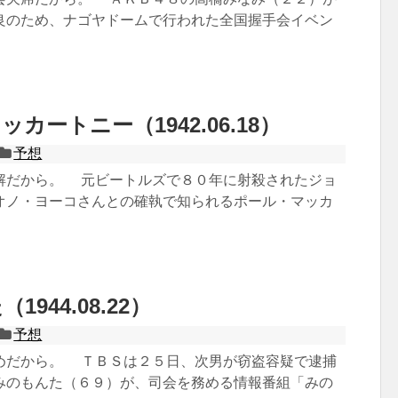
良のため、ナゴヤドームで行われた全国握手会イベン
カートニー（1942.06.18）
予想
解だから。 元ビートルズで８０年に射殺されたジョ
オノ・ヨーコさんとの確執で知られるポール・マッカ
944.08.22）
予想
めだから。 ＴＢＳは２５日、次男が窃盗容疑で逮捕
みのもんた（６９）が、司会を務める情報番組「みの