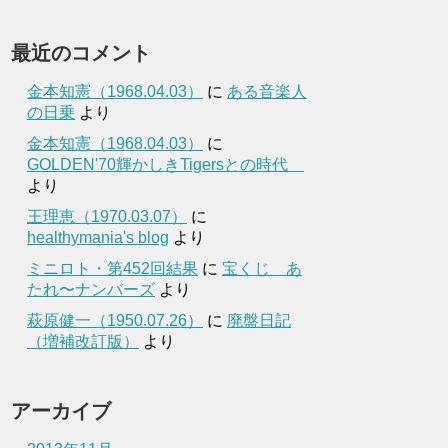
最近のコメント
金本知憲（1968.04.03）
に
ある音楽人
の日乗
より
金本知憲（1968.04.03）
に
GOLDEN'70輝かしきTigersとの時代
より
王理恵（1970.03.07）
に
healthymania's blog
より
ミニロト・第452回結果
に
宝くじ あ
たれ〜ナンバーズ
より
萩原健一（1950.07.26）
に
廃盤日記
（増補改訂版）
より
アーカイブ