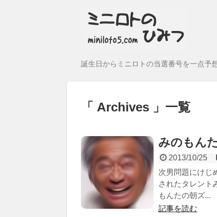
誕生日からミニロトの当選番号を一点予
Archives
一覧
みのもんた（1
2013/10/25
次男問題にけじ
されたタレント
もんたの朝ズ...
記事を読む