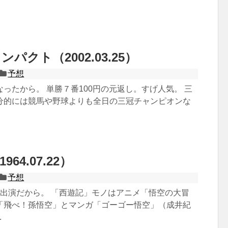
パクト（2002.03.25）
予想
ったから。 単勝７番100円の元返し。すげ人気。 三
分的には競馬や野球よりも全日の三冠チャンピオンな
64.07.22）
予想
ラ出演だから。 「西遊記」モノはアニメ「悟空の大冒
「飛べ！孫悟空」とマンガ「ゴーゴー悟空」（成井紀
.