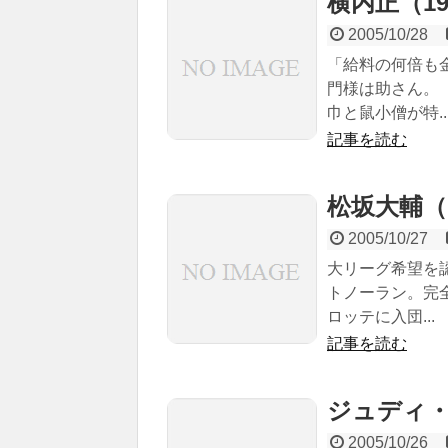
横内正（194
2005/10/28
「給料の何倍も
門様は助さん。
巾と鼠小僧が特..
記事を読む
松坂大輔（19
2005/10/27
大リーグ希望を
トノーラン。完
ロッテに入団...
記事を読む
ジュディ・オ
2005/10/26