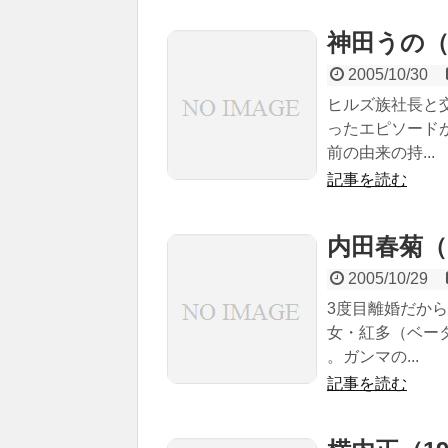
神田うの（19
2005/10/30
ヒルズ族社長と
ったエピソード
前の由来の持...
記事を読む
内田春菊（19
2005/10/29
3度目離婚だか
女・紅多（ベー
。ガンマの...
記事を読む