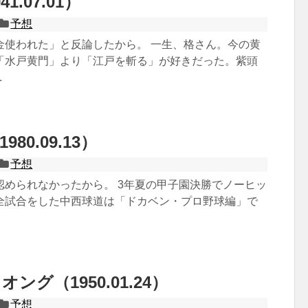
1.07.01）
予想
金使われた」と反論したから。 一生、格さん。今の黄
「水戸黄門」より「江戸を斬る」が好きだった。紫頭
.
80.09.13）
予想
認められなかったから。 3年夏の甲子園決勝でノーヒッ
全試合をした中西球道は「ドカベン・プロ野球編」で
ング（1950.01.24）
予想