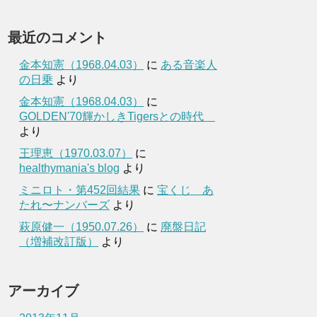
最近のコメント
金本知憲（1968.04.03）
に
ある音楽人
の日乗
より
金本知憲（1968.04.03）
に
GOLDEN'70輝かしきTigersとの時代
より
王理恵（1970.03.07）
に
healthymania's blog
より
ミニロト・第452回結果
に
宝くじ あ
たれ〜ナンバーズ
より
萩原健一（1950.07.26）
に
廃盤日記
（増補改訂版）
より
アーカイブ