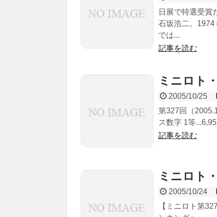
日展で特選受賞
石坂浩二。197
では...
記事を読む
ミニロト・
2005/10/25
第327回（2005
ス数字 1等...6,9
記事を読む
ミニロト・
2005/10/24
【ミニロト第327