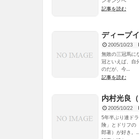
ンキングへ
記事を読む
ディープイン
2005/10/23
無敗の三冠馬にな
冠といえば、自
のだが、今...
記事を読む
内村光良（19
2005/10/22
5年半ぶり連ド
険」とドリフの
郎著）が好き。..