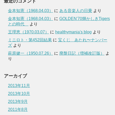
最近のコメント
金本知憲（1968.04.03）
に
ある音楽人の日乗
より
金本知憲（1968.04.03）
に
GOLDEN'70輝かしきTigers
との時代
より
王理恵（1970.03.07）
に
healthymania's blog
より
ミニロト・第452回結果
に
宝くじ あたれ〜ナンバー
ズ
より
萩原健一（1950.07.26）
に
廃盤日記（増補改訂版）
よ
り
アーカイブ
2013年11月
2013年10月
2013年9月
2011年8月