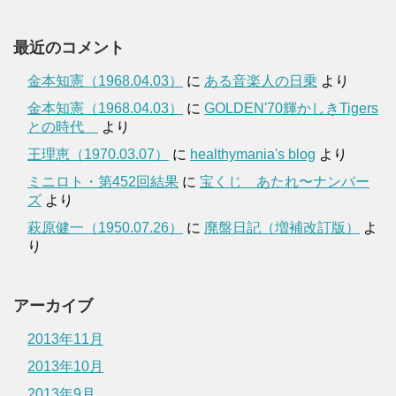
最近のコメント
金本知憲（1968.04.03）
に
ある音楽人の日乗
より
金本知憲（1968.04.03）
に
GOLDEN'70輝かしきTigers
との時代
より
王理恵（1970.03.07）
に
healthymania's blog
より
ミニロト・第452回結果
に
宝くじ あたれ〜ナンバー
ズ
より
萩原健一（1950.07.26）
に
廃盤日記（増補改訂版）
よ
り
アーカイブ
2013年11月
2013年10月
2013年9月