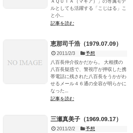
ＡＱＵＩＡ（マキア）」の専属モデ
ルとしても活躍する「こじはる」こ
と小...
記事を読む
恵那司千浩（1979.07.09）
2011/2/3
予想
八百長仲介役かだから。 大相撲の
八百長疑惑で、警視庁が押収した携
帯電話に残された八百長をうかがわ
せるメール４６通の全容が明らかに
なった...
記事を読む
三瀬真美子（1969.09.17）
2011/2/2
予想