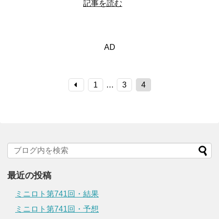
記事を読む
AD
1
…
3
4
最近の投稿
ミニロト第741回・結果
ミニロト第741回・予想