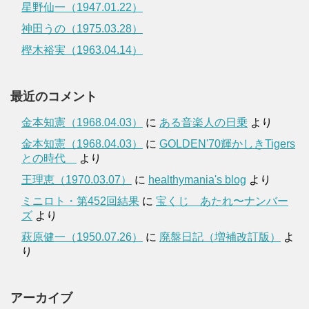
星野仙一（1947.01.22）
神田うの（1975.03.28）
樫木裕実（1963.04.14）
最近のコメント
金本知憲（1968.04.03）
に
ある音楽人の日乗
より
金本知憲（1968.04.03）
に
GOLDEN'70輝かしきTigers
との時代
より
王理恵（1970.03.07）
に
healthymania's blog
より
ミニロト・第452回結果
に
宝くじ あたれ〜ナンバー
ズ
より
萩原健一（1950.07.26）
に
廃盤日記（増補改訂版）
よ
り
アーカイブ