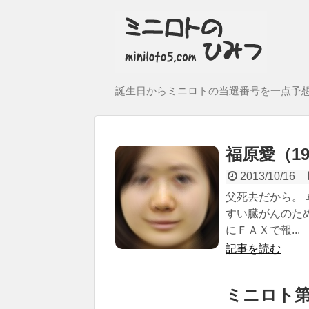
誕生日からミニロトの当選番号を一点予
福原愛（198
2013/10/16
父死去だから。
すい臓がんのた
にＦＡＸで報...
記事を読む
ミニロト第