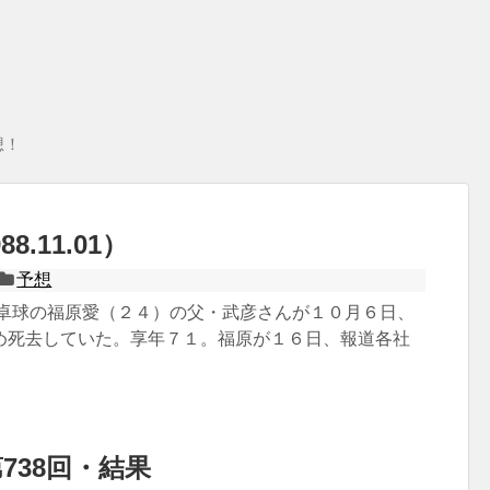
想！
8.11.01）
予想
 卓球の福原愛（２４）の父・武彦さんが１０月６日、
め死去していた。享年７１。福原が１６日、報道各社
738回・結果