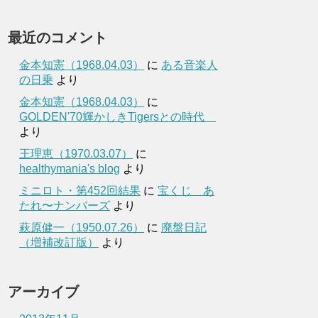
最近のコメント
金本知憲（1968.04.03）
に
ある音楽人
の日乗
より
金本知憲（1968.04.03）
に
GOLDEN'70輝かしきTigersとの時代
より
王理恵（1970.03.07）
に
healthymania's blog
より
ミニロト・第452回結果
に
宝くじ あ
たれ〜ナンバーズ
より
萩原健一（1950.07.26）
に
廃盤日記
（増補改訂版）
より
アーカイブ