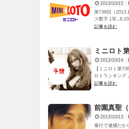
2013/10/15
第738回（2013
ス数字 1等...6,1
記事を読む
ミニロト第
2013/10/14
【ミニロト第738
ロトランキング 
記事を読む
前園真聖（19
2013/10/13
暴行で逮捕だか