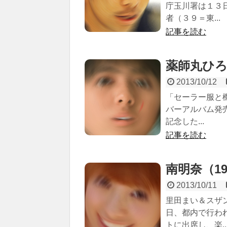
庁玉川署は１３
者（３９＝東...
記事を読む
薬師丸ひろ子
2013/10/12
「セーラー服と
バーアルバム発
記念した...
記事を読む
南明奈（198
2013/10/11
里田まい＆スザ
日、都内で行わ
トに出席し、楽..