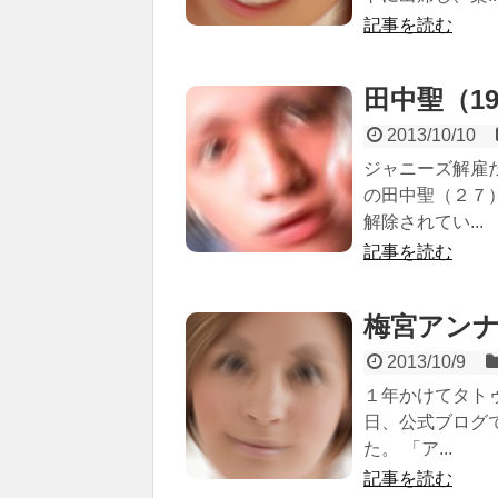
記事を読む
田中聖（198
2013/10/10
ジャニーズ解雇
の田中聖（２７
解除されてい...
記事を読む
梅宮アンナ（1
2013/10/9
１年かけてタト
日、公式ブログ
た。 「ア...
記事を読む