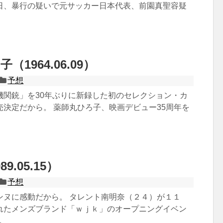
日、暴行の疑いで元サッカー日本代表、前園真聖容疑
（1964.06.09）
予想
機関銃」を30年ぶりに新録した初のセレクション・カ
売決定だから。 薬師丸ひろ子、映画デビュー35周年を
9.05.15）
予想
ンヌに感動だから。 タレント南明奈（２４）が１１
れたメンズブランド「ｗｊｋ」のオープニングイベン
.