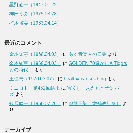
星野仙一（1947.01.22）
神田うの（1975.03.28）
樫木裕実（1963.04.14）
最近のコメント
金本知憲（1968.04.03）
に
ある音楽人の日乗
より
金本知憲（1968.04.03）
に
GOLDEN'70輝かしきTigers
との時代
より
王理恵（1970.03.07）
に
healthymania's blog
より
ミニロト・第452回結果
に
宝くじ あたれ〜ナンバー
ズ
より
萩原健一（1950.07.26）
に
廃盤日記（増補改訂版）
よ
り
アーカイブ