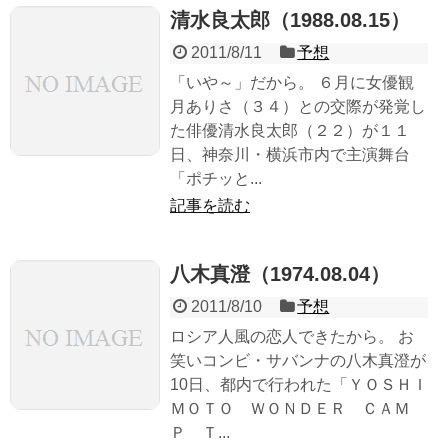
清水良太郎（1988.08.15）
2011/8/11
予想
「いや～」だから。 ６月に女優観
月ありさ（３４）との交際が発覚し
た俳優清水良太郎（２２）が１１
日、神奈川・横浜市内で主演舞台
「ポチッと...
記事を読む
八木真澄（1974.08.04）
2011/8/10
予想
ロシア人風の恋人できたから。 お
笑いコンビ・サバンナの八木真澄が
10日、都内で行われた「ＹＯＳＨＩ
ＭＯＴＯ ＷＯＮＤＥＲ ＣＡＭ
Ｐ Ｔ...