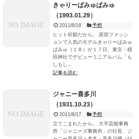
きゃりーぱみゅぱみゅ
（1993.01.29）
2011/8/18
予想
ヒット祈願だから。 原宿ファッシ
ョンで人気のモデルきゃりーぱみゅ
ぱみゅ（１８）が１７日、東京・穏
田神社でデビューミニアルバム「も
しもし...
記事を読む
ジャニー喜多川
（1931.10.23）
2011/8/17
予想
立てこまれたから。 大手芸能事務
所「ジャニーズ事務所」の社長、ジ
ャニー喜多川＝本名・喜多川擴（ひ