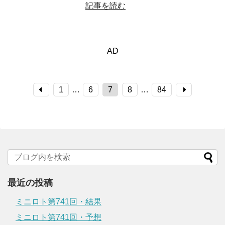
記事を読む
AD
1
…
6
7
8
…
84
最近の投稿
ミニロト第741回・結果
ミニロト第741回・予想