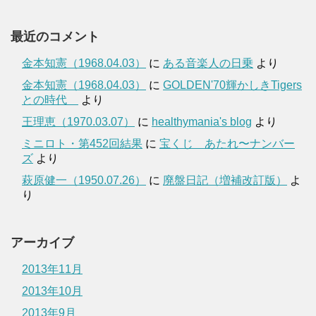
最近のコメント
金本知憲（1968.04.03）
に
ある音楽人の日乗
より
金本知憲（1968.04.03）
に
GOLDEN'70輝かしきTigers
との時代
より
王理恵（1970.03.07）
に
healthymania's blog
より
ミニロト・第452回結果
に
宝くじ あたれ〜ナンバー
ズ
より
萩原健一（1950.07.26）
に
廃盤日記（増補改訂版）
よ
り
アーカイブ
2013年11月
2013年10月
2013年9月