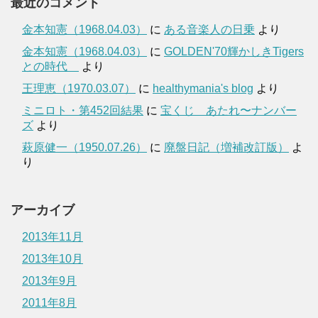
最近のコメント
金本知憲（1968.04.03）
に
ある音楽人の日乗
より
金本知憲（1968.04.03）
に
GOLDEN'70輝かしきTigers
との時代
より
王理恵（1970.03.07）
に
healthymania's blog
より
ミニロト・第452回結果
に
宝くじ あたれ〜ナンバー
ズ
より
萩原健一（1950.07.26）
に
廃盤日記（増補改訂版）
よ
り
アーカイブ
2013年11月
2013年10月
2013年9月
2011年8月