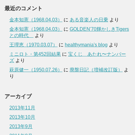
最近のコメント
金本知憲（1968.04.03）
に
ある音楽人の日乗
より
金本知憲（1968.04.03）
に
GOLDEN'70輝かしきTigers
との時代
より
王理恵（1970.03.07）
に
healthymania's blog
より
ミニロト・第452回結果
に
宝くじ あたれ〜ナンバー
ズ
より
萩原健一（1950.07.26）
に
廃盤日記（増補改訂版）
よ
り
アーカイブ
2013年11月
2013年10月
2013年9月