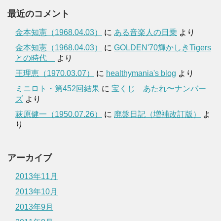
最近のコメント
金本知憲（1968.04.03）
に
ある音楽人の日乗
より
金本知憲（1968.04.03）
に
GOLDEN'70輝かしきTigers
との時代
より
王理恵（1970.03.07）
に
healthymania's blog
より
ミニロト・第452回結果
に
宝くじ あたれ〜ナンバー
ズ
より
萩原健一（1950.07.26）
に
廃盤日記（増補改訂版）
よ
り
アーカイブ
2013年11月
2013年10月
2013年9月