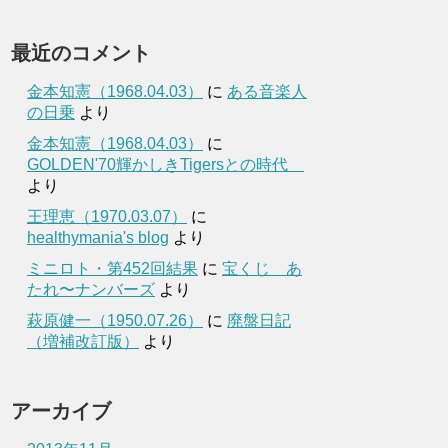
最近のコメント
金本知憲（1968.04.03）
に
ある音楽人
の日乗
より
金本知憲（1968.04.03）
に
GOLDEN'70輝かしきTigersとの時代
より
王理恵（1970.03.07）
に
healthymania's blog
より
ミニロト・第452回結果
に
宝くじ あ
たれ〜ナンバーズ
より
萩原健一（1950.07.26）
に
廃盤日記
（増補改訂版）
より
アーカイブ