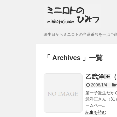
誕生日からミニロトの当選番号を一点予
Archives
一覧
乙武洋匡（19
2008/1/4
第一子誕生だか
武洋匡さん（3
ームペー...
記事を読む