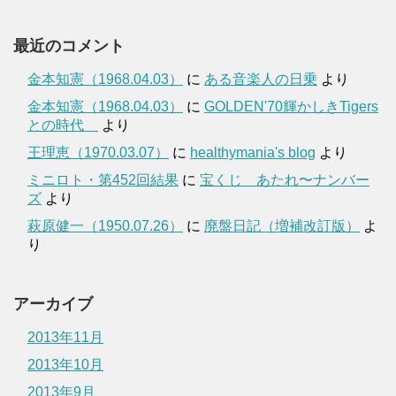
最近のコメント
金本知憲（1968.04.03）
に
ある音楽人の日乗
より
金本知憲（1968.04.03）
に
GOLDEN'70輝かしきTigers
との時代
より
王理恵（1970.03.07）
に
healthymania's blog
より
ミニロト・第452回結果
に
宝くじ あたれ〜ナンバー
ズ
より
萩原健一（1950.07.26）
に
廃盤日記（増補改訂版）
よ
り
アーカイブ
2013年11月
2013年10月
2013年9月