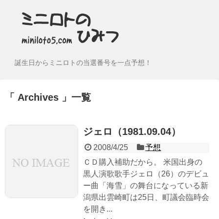
誕生日からミニロトの当選番号を一点予想！
Archives
一覧
ジェロ（1981.09.04）
2008/4/25
予想
ＣＤ購入補助だから。 米国出身の
黒人演歌歌手ジェロ（26）のデビュ
ー曲「海雪」の舞台になっている新
潟県出雲崎町は25日、町議会臨時会
を開き...