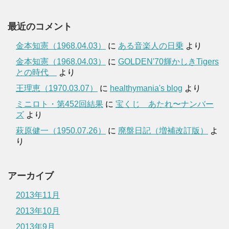
最近のコメント
金本知憲（1968.04.03）
に
ある音楽人の日乗
より
金本知憲（1968.04.03）
に
GOLDEN'70輝かしきTigers
との時代
より
王理恵（1970.03.07）
に
healthymania's blog
より
ミニロト・第452回結果
に
宝くじ あたれ〜ナンバー
ズ
より
萩原健一（1950.07.26）
に
廃盤日記（増補改訂版）
よ
り
アーカイブ
2013年11月
2013年10月
2013年9月