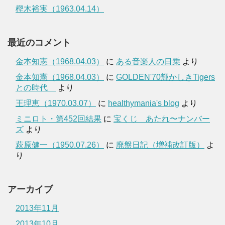
樫木裕実（1963.04.14）
最近のコメント
金本知憲（1968.04.03）
に
ある音楽人の日乗
より
金本知憲（1968.04.03）
に
GOLDEN'70輝かしきTigers
との時代
より
王理恵（1970.03.07）
に
healthymania's blog
より
ミニロト・第452回結果
に
宝くじ あたれ〜ナンバー
ズ
より
萩原健一（1950.07.26）
に
廃盤日記（増補改訂版）
よ
り
アーカイブ
2013年11月
2013年10月