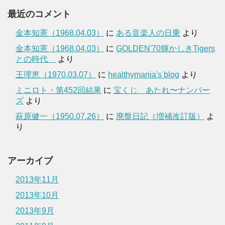
最近のコメント
金本知憲（1968.04.03）
に
ある音楽人の日乗
より
金本知憲（1968.04.03）
に
GOLDEN'70輝かしきTigers
との時代
より
王理恵（1970.03.07）
に
healthymania's blog
より
ミニロト・第452回結果
に
宝くじ あたれ〜ナンバー
ズ
より
萩原健一（1950.07.26）
に
廃盤日記（増補改訂版）
よ
り
アーカイブ
2013年11月
2013年10月
2013年9月