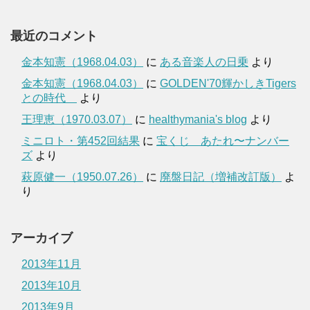
最近のコメント
金本知憲（1968.04.03）
に
ある音楽人の日乗
より
金本知憲（1968.04.03）
に
GOLDEN'70輝かしきTigers
との時代
より
王理恵（1970.03.07）
に
healthymania's blog
より
ミニロト・第452回結果
に
宝くじ あたれ〜ナンバー
ズ
より
萩原健一（1950.07.26）
に
廃盤日記（増補改訂版）
よ
り
アーカイブ
2013年11月
2013年10月
2013年9月